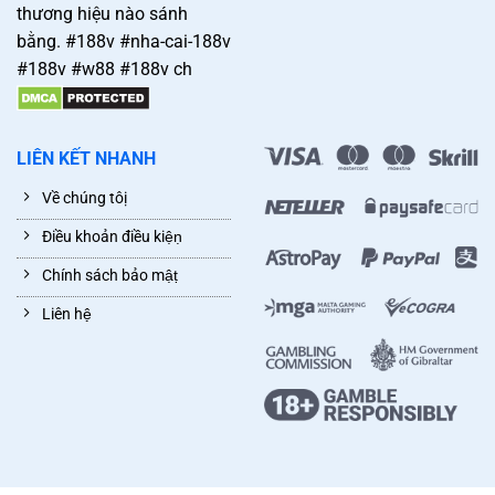
thương hiệu nào sánh
bằng. #188v #nha-cai-188v
#188v #w88 #188v ch
LIÊN KẾT NHANH
Về chúng tôị
Điều khoản điều kiệṇ
Chính sách bảo mậṭ
Liên hệ̣