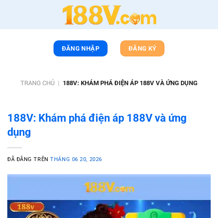
Chuyển
đến
nội
dung
ĐĂNG NHẬP
ĐĂNG KÝ
TRANG CHỦ
|
188V: KHÁM PHÁ ĐIỆN ÁP 188V VÀ ỨNG DỤNG
188V: Khám phá điện áp 188V và ứng
dụng
ĐÃ ĐĂNG TRÊN
THÁNG 06 20, 2026