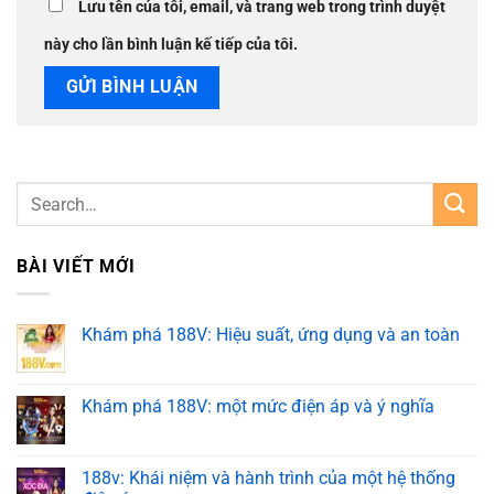
Lưu tên của tôi, email, và trang web trong trình duyệt
này cho lần bình luận kế tiếp của tôi.
BÀI VIẾT MỚI
Khám phá 188V: Hiệu suất, ứng dụng và an toàn
Khám phá 188V: một mức điện áp và ý nghĩa
188v: Khái niệm và hành trình của một hệ thống